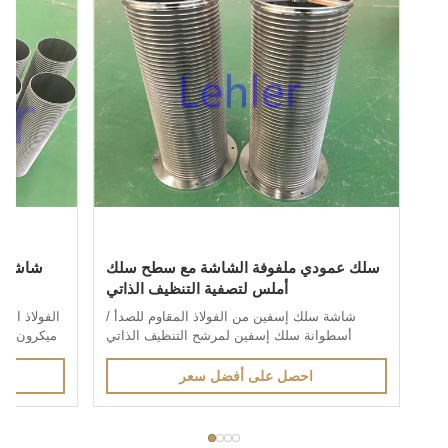
سلك عمودي ملفوفة الشاشة مع سطح سلك
شاشة سلكية 
أملس لتصفية التنظيف الذاتي
شاشة سلك إسفين من الفولاذ المقاوم للصدأ /
أسطوانة سلك إسفين لمرشح التنظيف الذاتي
1.شاشة سلك إسفين الفولاذ المقاوم للصدأيتم
Screen من خ
إنتاجه من خلال طريقة اللحام بالمقاومة الكهربائية ،
، يتم لحام ا
احصل على أفضل سعر
احص
ويتم لحام الأسلاك ذات التشكيلات الخاصة لدعم
الأسلاك عند 90 درجة. يتم التحكم في المسافة بين
بخصائص حجم
ملفات تعريف السطح بدقة شديدة لأنها ...