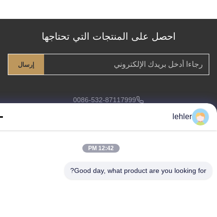
احصل على المنتجات التي تحتاجها
إرسال
0086-532-87117999
lehler@lehler.com
lehler
12:42 PM
منزل
منتجات
أشرطة فيديو
معلومات عنا
جولة في المعمل
رقابة جودة
Good day, what product are you looking fo
اتصل بنا
أخبار
حالات
© 2026 Qi