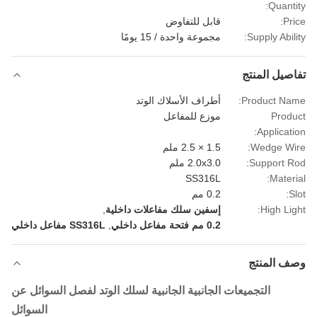
Quanti
Pri
قابل للتفاوض
Supply Abili
مجموعة واحدة / 15 يومًا
صيل المنتج
Product Na
أطراف الأسلاك الوتد
Prod
موزع للمفاعل
Applicati
Wedge Wi
1.5 × 2.5 ملم
Support R
2.0x3.0 ملم
SS316L
Materi
S
0.2 مم
High Lig
إسفين سلك مفاعلات داخلية
,
0.2 مم فتحة مفاعل داخلي
,
SS316L مفاعل داخلي
ف المنتج
التجميعات الجانبية الجانبية لسلك الوتد لفصل السوائل عن
السوائل