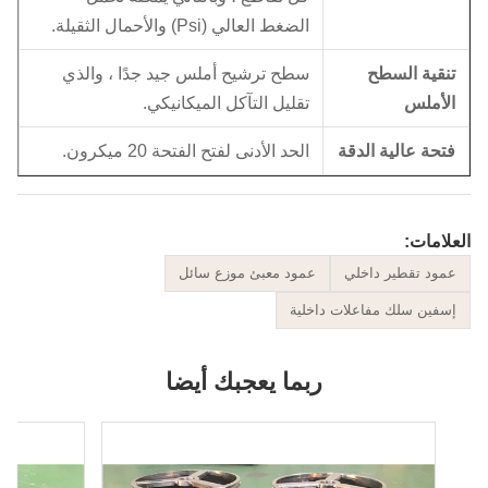
الضغط العالي (Psi) والأحمال الثقيلة.
نقية السطح
سطح ترشيح أملس جيد جدًا ، والذي
لأملس
تقليل التآكل الميكانيكي.
تحة عالية الدقة
الحد الأدنى لفتح الفتحة 20 ميكرون.
لامات:
مود تقطير داخلي
عمود معبئ موزع سائل
سفين سلك مفاعلات داخلية
ربما يعجبك أيضا