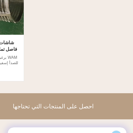
شاشات 
فاصل تماما د
WAM ب
بفصل السائل
امتصاص ا
WAM
شاشات Lehler Screw Press: 1). الم..
احصل على المنتجات التي تحتاجها