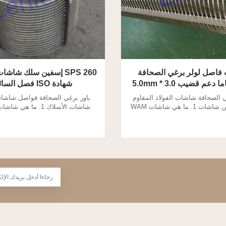
فاصل لولر برغي الصحافة
SPS 260 إسفين سلك شاشا
عم قضيب 3.0 * 5.0mm
شهادة ISO فصل السائل
رغي الصحافة شاشات الفولاذ المقاوم
باور برغي الصحافة فواصل شاشا
للصدأ إسفين شاشات 1. ما هي شاشات WAM
شاشات الأسلاك 1. ما هي 
Screw Press؟ يقوم فاصل الضغط اللولبي
الفاصلة من باور؟ يقوم فاصل الضغ
 عن المواد الصلبة ، مما يؤدي إلى
بفصل السائل عن المواد الصلبة ، مم
لألياف الكبيرة. شاشات للفاصل
امتصاص الألياف الكبيرة. شاشات
الصحافة المسمار هو للترشيح والانفصال. 2.
 برغي الصحافة شاشات مواصفات:
باور برغي الصحافة فاصل إسفين 
.
نوع اسطوانة محورية تدفق ت