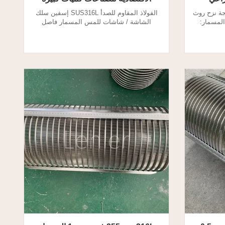
جة نزح روث
الفولاذ المقاوم للصدأ SUS316L إسفين سلك
فة المسمار:
الشاشة / شاشات للمس المسمار فاصل
 الصلب) ،
الصحافة 1. ما هي شاشات لالمسمار الصحافة
ة ، ويلتقط
فاصل؟ يقوم فاصل الضغط اللولبي بفصل
زء السائل
السائل عن المواد الصلبة ، مما يؤدي إلى
كسماد وللري. 2. المواصفات الرئيسية: بند LH-
امتصاص الألياف الكبيرة. شاشات للفاصل
180 LH-200 إل إتش -230 إل إتش -280 سعة
الصحافة المسمار هو للترشيح والانفصال. 2.
شاشات للفصل برغي الصحافة المواصفات: ...