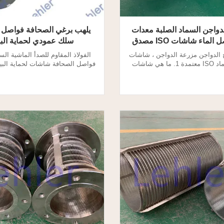
دواجن السماد الصلبة معدات
يلهب برغي الصحافة فواصل
ماء شاشات ISO مصدق
سلك عمودي لحماية البي
الدواجن مزرعة الدواجن ، شاشات
الفولاذ المقاوم للصدأ الماشية ال
فاصل السماد ISO معتمدة 1. ما هي شاشات
صحافة فاصل الوتد الأسلاك؟ يفصل
شاشات براغي اضغط الفاصل؟ يق
اللولبي السائل عن المواد الصلبة
الضغط اللولبي بفصل السائل عن الم
لياف الكبيرة. شاشات الفصل برغي
، مما يؤدي إلى امتصاص الألياف ا
الصحافة هي للترشيح والفصل. 2. المسمار
شاشات للفاصل الصحافة المسمار ه
فة فاصل إسفين سلك شاشات
والانفصال. 2. برغي شاشات 
فات: نوع الاسطوانة المح...
المواصفات: نوع اسطوانة .