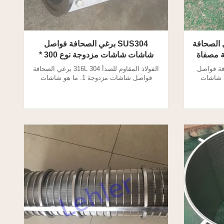
ل الصحافة
SUS304 برغي الصحافة فواصل
ة مصفاة
شاشات شاشات مزدوجة نوع 300 *
600mm محوري اسطوانة
افة فواصل
الفولاذ المقاوم للصدأ 304 316L برغي الصحافة
طين 1. ما هي شاشات
فواصل شاشات مزدوجة 1. ما هو شاشات
ل الضغط
مزدوجة المسمار فاصل الصحافة؟ يقوم فاصل
لبة ، مما
الضغط اللولبي بفصل السائل عن المواد الصلبة
ة. شاشات
، مما يؤدي إلى امتصاص الألياف الكبيرة.
لترشيح
شاشات للفاصل الصحافة المسمار هو للترشيح
فاصل شاشات
والانفصال. 2. برغي الصحافة فاصل شاشات
دفق تد...
مزدوجة المواصفات: نوع ا...