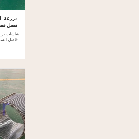
مزرعة ال
فصل فصل ال
شاشات نزح 
المسمار ال
فاصل الضغط 
، ويصلب الأ
الصحا
المواص