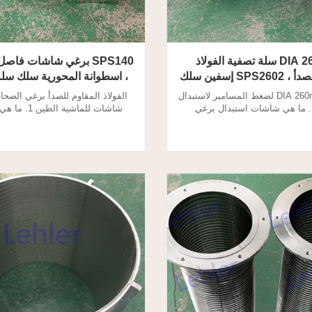
DIA 260mm سلة تصفية الفولاذ
SPS140 برغي شاشات فاص
المقاوم للصدأ ، SPS2602 إسفين سلك
، اسطوانة المحورية سلك سل
سلة
شاشات DIA 260mm لضغط المسامير لاستبدال
الفولاذ المقاوم للصدأ برغي الصح
المياه 1. ما هي شاشات استبدال برغي
شاشات للماشية ال
يقوم فاصل الضغط اللولبي بفصل
براغي اضغط الفاصل؟ يقوم فاص
ن المواد الصلبة ، مما يؤدي إلى
اللولبي بفصل السائل عن المواد الص
لألياف الكبيرة. شاشات للفاصل
يؤدي إلى امتصاص الألياف الكبير
لمسمار هو لنزح المياه والفصل.
للفاصل الصحافة المسمار هو ل
 اللولبي هو جهاز ميكانيكي بسيط
والانفصال. 2. برغي شاشات 
يتم استخدام آلة الفصل بال...
المواصفات: نوع اسطوانة محورية ت