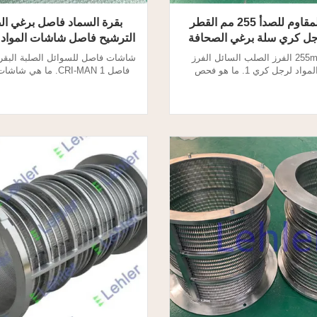
الفولاذ المقاوم للصدأ 255 مم القطر
بقرة السماد فاصل برغي ال
ل كري سلة برغي الصحافة
الترشيح فاصل شاشات المواد SS316L
شاشات فاصل
القطر 255mm الفرز الصلب السائل الفرز
شاشات فاصل للسوائل الصلبة البقر
SS304 المواد لرجل كري 1. ما هو فحص
فاصل CRI-MAN 1. ما هي
صلب السائل؟ يفصل فاصل الضغط
الصحافة فاصل الوتد الأسلاك؟ ي
سائل عن المواد الصلبة ، مما يجعل
الضغط اللولبي السائل عن المواد 
يرة. شاشات لفاصل الضغط اللولبي
ويصلب الألياف الكبيرة. شاشات ا
هي للترشيح والفصل. 2.مواصفات الفرز الصلبة
الصح
ع اسطوانة محورية تدفق تتدفق من
الصحافة فاصل إسفين سلك ش
اخل إلى الخارج الطول ...
المواصفات: نوع الاسطوانة المحوري