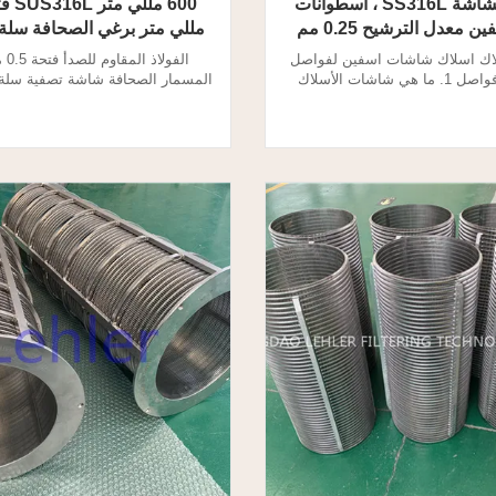
مرشح الشاشة SS316L ، أسطوانات
 معدل الترشيح 0.25 مم
مللي متر برغي الصحافة سلة
اك اسلاك شاشات اسفين لفواصل
المسمار فواصل 1. ما هي شاشات الأسلاك
اصل المسامير بالضغط؟ يقوم فاصل
ما هو مرشح الشاشة برغي الصح
بي بفصل السائل عن المواد الصلبة
الشاشة؟ يفصل فاصل الضغط اللول
دي إلى امتصاص الألياف الكبيرة.
عن المواد الصلبة ، مما يؤدي إلى تغ
صل الصحافة المسمار هو للترشيح
الكبيرة. شاشات لفاصل الضغط ا
والانفصال. 2. شاشات الأسلاك الوتد لفواصل
مخصصة للترشي
لبراغي الصحافة الموا...
Screen Basket مواصفات مرشح الش...