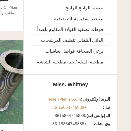
تصفية الراتنج الراتنج
Man
عناصر إسفين سلك تصفية
فاصل مرش
اللولبي ال
فوهات تصفية الفولاذ المقاوم للصدأ
إلى تغطية ا
المواشي 
الذاتي التلقائي تنظيف المرشحات
الشاش
برغي الصحافة فواصل شاشات
مطحنة السلة / حبة مطحنة الشاشة
Miss. Whitney
البريد الإلكتروني:
lehler@lehler.com
تيل:
+86-15864745888
الـ (واتس اب):
8615864745888
وي تشات:
+86-15864745888