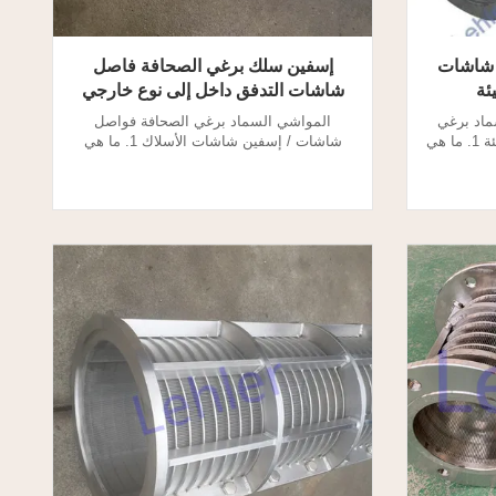
 شاشات
إسفين سلك برغي الصحافة فاصل
ئة
شاشات التدفق داخل إلى نوع خارجي
سماد برغي
المواشي السماد برغي الصحافة فواصل
فواصل الصحافة شاشات لحماية البيئة 1. ما هي
شاشات / إسفين شاشات الأسلاك 1. ما هي
وم فاصل
شاشات براغي اضغط الفاصل؟ يقوم فاصل
واد الصلبة
الضغط اللولبي بفصل السائل عن المواد الصلبة
لكبيرة.
، مما يؤدي إلى امتصاص الألياف الكبيرة.
و للترشيح
شاشات للفاصل الصحافة المسمار هو لنزح
فاصل شاشات
المياه والفصل. فاصل الضغط اللولبي هو جهاز
..
ميكانيكي بسيط وبطيء. يتم استخدام ...