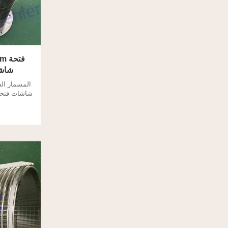
شاشا
المسمار ال
مكابس سا
اللولبي بف
يؤدي إلى 
للفاصل 
سلك شاشا