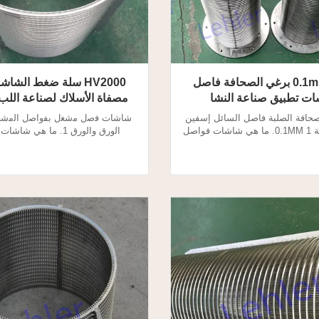
فتحة 0.1mm برغي الصحافة فاصل
HV2000 سلة ضغط الشاش
ت تطبيق صناعة النشا
مصفاة الأسلاك لصناعة اللب
صحافة الصلبة فاصل السائل إسفين
ﺷﺎﺷﺎت ﻓﺻل ﻣﺷﻐل ﺑﻔواﺻل اﻟﻣﺷﻐ
شاشات فتحة 0.1MM 1. ما هي شاشات فواصل
اﻟورق واﻟورق 1. ما هي ش
ئلة فولية؟ يقوم فاصل الضغط
المشابك بالفان؟ يقوم فاصل الضغ
صل السائل عن المواد الصلبة ، مما
بفصل السائل عن المواد الصلبة ، مم
امتصاص الألياف الكبيرة. شاشات
امتصاص الألياف الكبيرة. شاشات
الصحافة المسمار هو للترشيح
والانفصال. 2. برغي الصحافة فاصل إسفين
FAN برغي الصحافة فاصل شاشات
ت مواصفات: نوع اسطوانة م...
شاشات Lehler Screw Press: مواد: ...