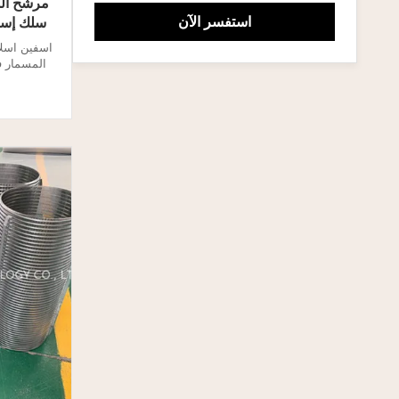
استفسر الآن
سلك إسفين
اسفين اسل
الوتدية لفو
الضغط اللول
، مما يؤ
شاشات للفا
ا