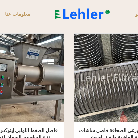
و
معلومات عنا
Cri-Ma برغي الصحافة فاصل شاشات
فاصل الضغط اللولبي إينوكس 
 للماشية والغاز الحيوي
نزح المياه من السماد الز