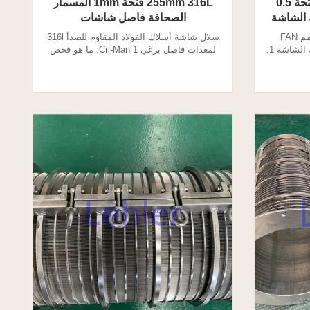
600 مللي متر SUS316L فتحة 0.5
255mm 316L فتحة 1mm المسمار
 الشاشة
الصحافة فاصل شاشات
الفولاذ المقاوم للصدأ فتحة 0.5 مم FAN
سلال شاشة أسلاك الفولاذ المقاوم للصدأ 316l
المسمار الصحافة شاشة تصفية سلة الشاشة 1.
لمعدات فاصل برغي Cri-Man 1. ما هو فحص
افة سلة
جهاز الفصل بين السائل والصلب؟ يفصل فاصل
بي السائل
الضغط اللولبي السائل عن المواد الصلبة ، مما
طية الألياف
يؤدي إلى تغطية الألياف الكبيرة. شاشات
للولبي
لفاصل الضغط اللولبي مخصصة للترشيح
ح والفصل. 2.Screw Press
والفصل. 2.مواصفات فحص فاصل السائل
الصلبة: نوع اسطوانة محورية تد...