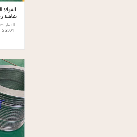
شاشة رج
الفاصل ال
اللولبي ال
الألياف كب
السائل: نو
الد