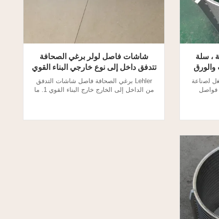
ة ، سلة
شاشات فاصل لولر برغي الصحافة
 والورق
تتدفق داخل إلى نوع خارجي البناء القوي
ل ﻟﺻﻧﺎﻋﺔ
Lehler برغي الصحافة فاصل شاشات التدفق
اشات فواصل
من الداخل إلى الخارج خارج البناء القوي 1. ما
ط اللولبي
هي شاشات المسمار الصحافة فاصل الوتد
ا يؤدي إلى
الأسلاك؟ يفصل فاصل الضغط اللولبي السائل
 للفاصل
عن المواد الصلبة ، ويصلب الألياف الكبيرة.
الصحافة المسمار هو للترشيح والانفصال. 2.
شاشات الفصل برغي الصحافة هي للترشيح
 مواصفات:
والفصل. 2. المسمار الصحافة فاصل إسفين
سلك شاشات المواصفات: نوع ...