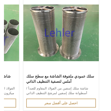
سلك عمودي ملفوفة الشاشة مع سطح سلك
شاشة سلكية 
أملس لتصفية التنظيف الذاتي
شاشة سلك إسفين من الفولاذ المقاوم للصدأ /
أسطوانة سلك إسفين لمرشح التنظيف الذاتي
1.شاشة سلك إسفين الفولاذ المقاوم للصدأيتم
Screen من خ
إنتاجه من خلال طريقة اللحام بالمقاومة الكهربائية ،
، يتم لحام ا
احصل على أفضل سعر
احص
ويتم لحام الأسلاك ذات التشكيلات الخاصة لدعم