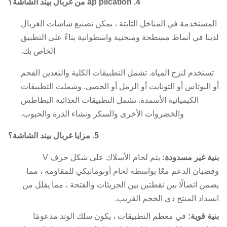
4. ap
plication من غربال بيند الشاشة؟
مستخدمة في المناخل الثابتة ، يمكن تصنيع شاشات الغربال
نا في أنماط مسطحة ومنحنية واسطوانية بناءً على التطبيق
الخاص بك.
ستخدم لنزح المياه.
تشمل التطبيقات الكلية والتعدين الفحم
البوتاس أو التونايت أو الرمل أو الحصى.
وشملت التطبيقات
الكيميائية الأسمدة.
تشمل التطبيقات الغذائية البطاطس
والخضروات الأخرى والسكر ونشاء الذرة والحبوب.
5. مزايا غربال بيند الشاشة؟
ة غير مسدودة:
يتم لحام الأسلاك على شكل حرف V
بان الدعم معًا بواسطة لحام أوتوماتيكي للمقاومة ، مما
ن اتصالًا بين نقطتين بين الجزيئات والفتحة ، مما يقلل من
داد المنتج ذي الحجم القريب.
ة قوية:
في معظم التطبيقات ، يكون سلك الوتد مدعومًا