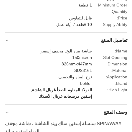
Minimum Or
1 قطعة
Quanti
Pri
قابل للتفاوض
Supply Abili
10 قطعة 7 أيام عمل
صيل المنتج
Na
شاشة مياه الوتد مجفف إسفين
150micron
Slot Openi
826mmx447mm
Dimensi
SUS316L
Materi
Applicati
نزح المياه والتجفيف
Lehler
Bra
High Lig
الفولاذ المقاوم للصدأ غربال الشاشة
,
إسفين مرشحات غربال الأسلاك
ف المنتج
SPINAWAY سلسلة إسفين سلك بيند الشاشة ، شاشة مجفف
المياه إسفين سلك