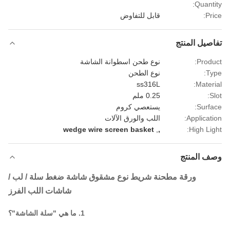
Quanti
Pri
قابل للتفاوض
صيل المنتج
Produ
نوع طحن اسطوانة الشاشة
Ty
نوع الطحن
ss316L
Materi
S
0.25 ملم
Surfa
يستعصي كروم
Applicati
اللب والورق الآلات
wedge wire screen basket
,
,
High Lig
ف المنتج
ورقة مطحنة شريط نوع مشقوق شاشة ضغط سلة / لب /
شاشات اللب الفرز
1. ما هي "سلة الشاشة"؟